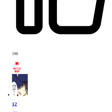
196
12