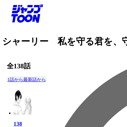
シャーリー 私を守る君を、
全
138
話
1話から
最新話から
138