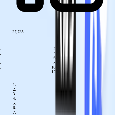
27,785