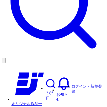
ログイン・新規登
録
さが
お知ら
す
せ
オリジナル作品一