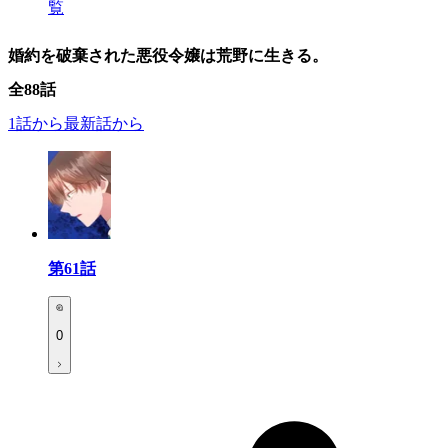
覧
婚約を破棄された悪役令嬢は荒野に生きる。
全
88
話
1話から
最新話から
第61話
0