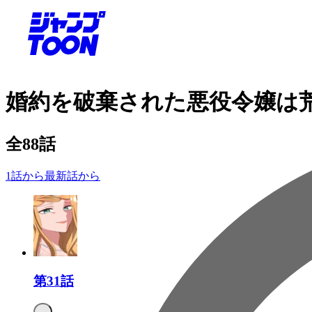
婚約を破棄された悪役令嬢は
全
88
話
1話から
最新話から
第31話