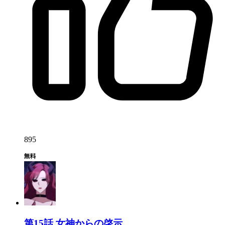
895
第15話
女神からの啓示