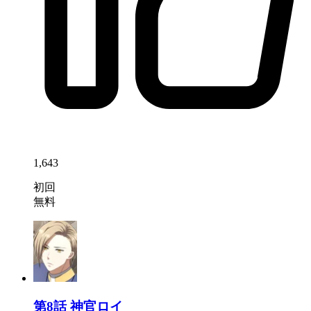
1,643
初回
無料
第8話
神官ロイ