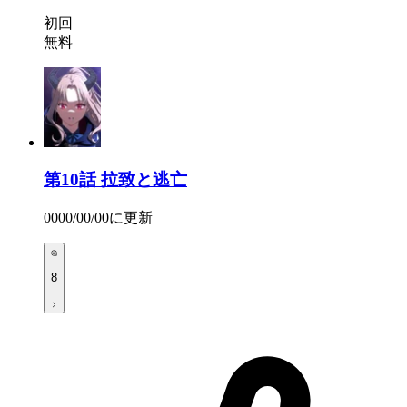
初回
無料
第10話
拉致と逃亡
0000/00/00
に更新
8