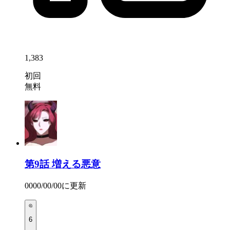
1,383
初回
無料
第9話
増える悪意
0000/00/00
に更新
6