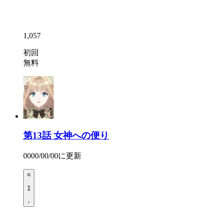
1,057
初回
無料
第13話
女神への便り
0000/00/00
に更新
1