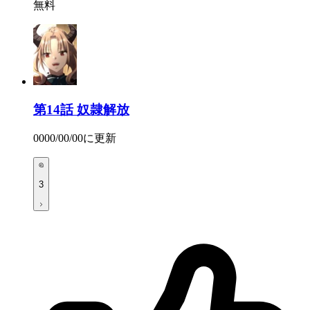
無料
第14話
奴隷解放
0000/00/00
に更新
3