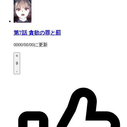
第7話
貪欲の罪と罰
0000/00/00
に更新
9