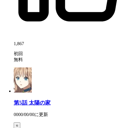
1,867
初回
無料
第5話
太陽の家
0000/00/00
に更新