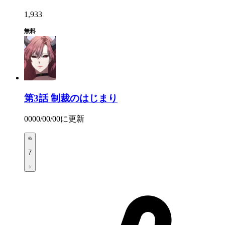
1,933
第3話
制裁のはじまり
0000/00/00
に更新
7