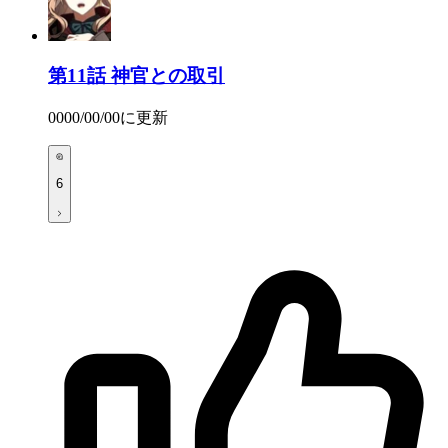
第11話
神官との取引
0000/00/00
に更新
6