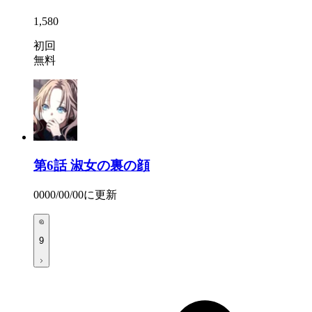
1,580
初回
無料
第6話
淑女の裏の顔
0000/00/00
に更新
9