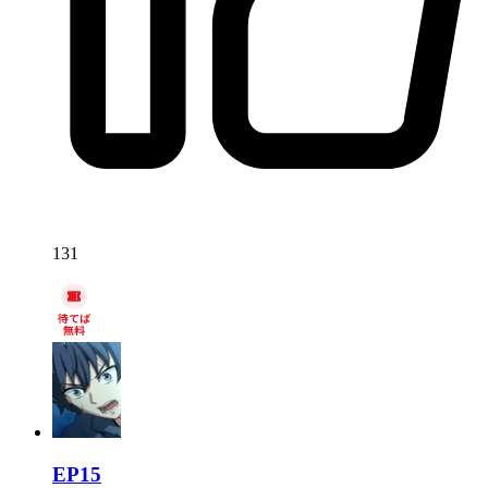
131
EP15