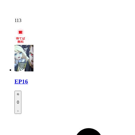
113
EP16
0