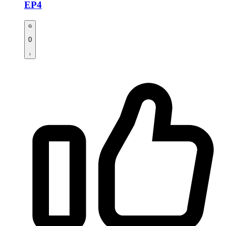
EP4
0