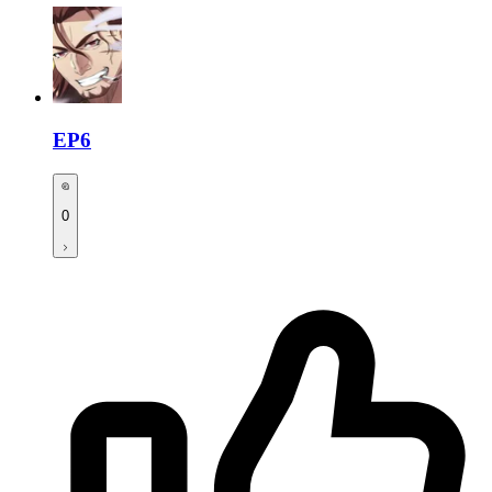
EP6
0