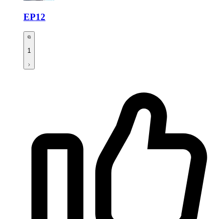
EP12
1