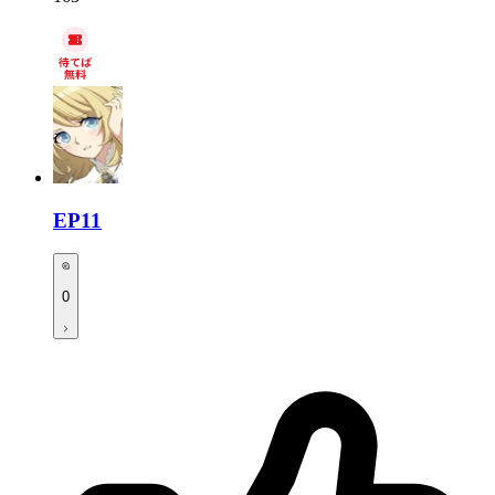
EP11
0