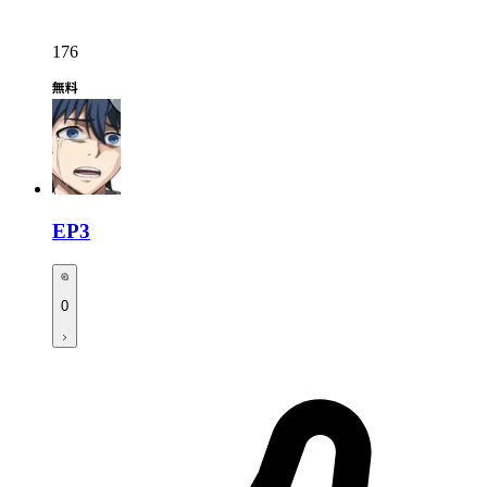
176
EP3
0