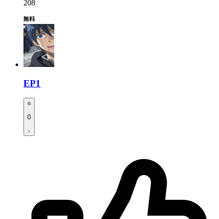
208
EP1
0