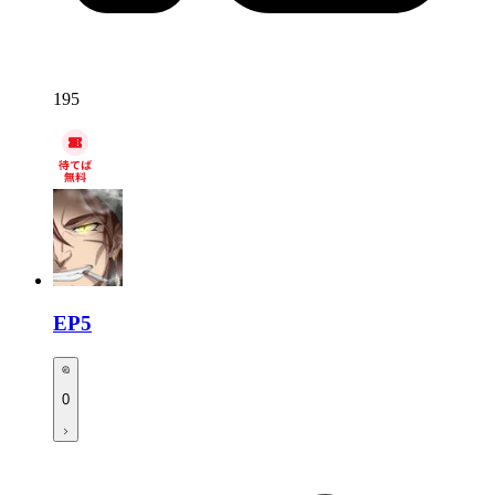
195
EP5
0