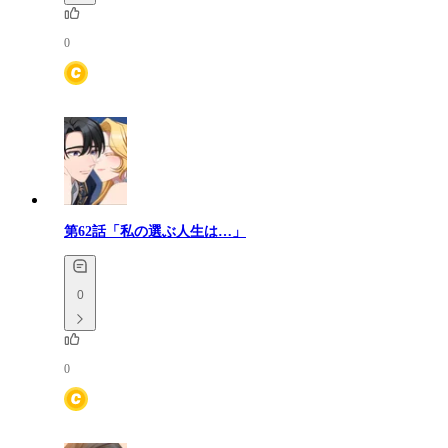
0
第62話「私の選ぶ人生は…」
0
0