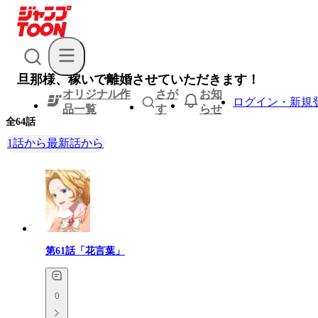
旦那様、稼いで離婚させていただきます！
オリジナル作
さが
お知
ログイン・新規
品一覧
す
らせ
全
64
話
1話から
最新話から
第61話「花言葉」
0