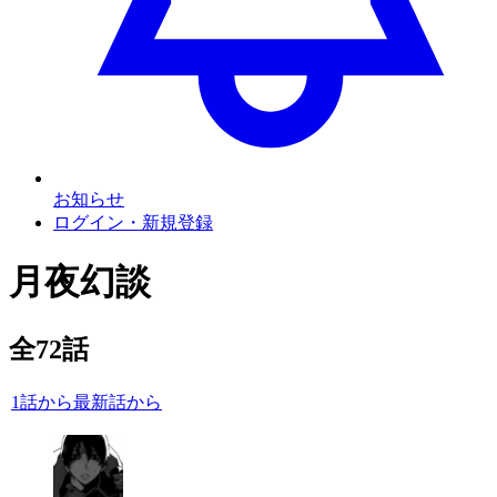
お知らせ
ログイン・新規登録
月夜幻談
全
72
話
1話から
最新話から