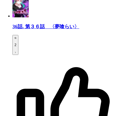
36話.
第３６話 〈夢喰らい〉
2