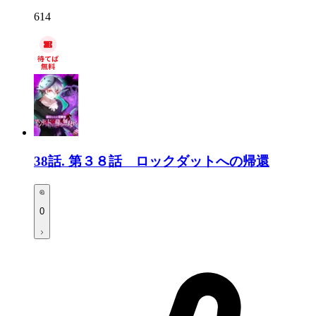
614
38話.
第３８話 ロックダットへの帰還
0