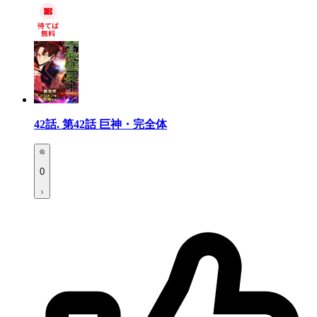
42話.
第42話 巨神・完全体
0