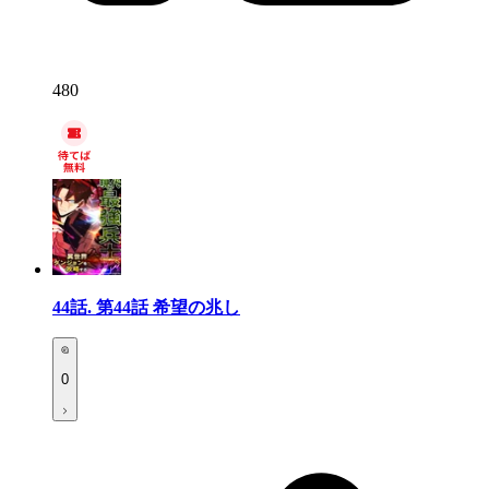
480
44話.
第44話 希望の兆し
0