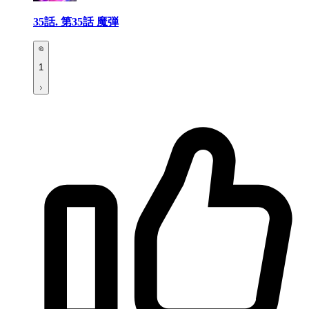
35話.
第35話 魔弾
1