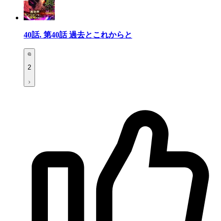
40話.
第40話 過去とこれからと
2