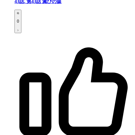
43話.
第43話 滅びの森
0