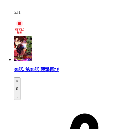
531
39話.
第39話 襲撃再び
0