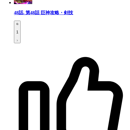
48話.
第48話 巨神攻略・剣技
1