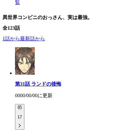
覧
異世界コンビニのおっさん、実は最強。
全
123
話
1話から
最新話から
第31話
ランドの後悔
0000/00/00
に更新
17