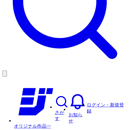
ログイン・新規登
録
さが
お知ら
す
せ
オリジナル作品一