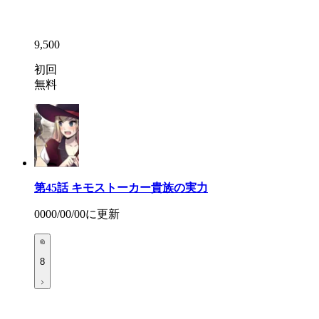
9,500
初回
無料
第45話
キモストーカー貴族の実力
0000/00/00
に更新
8