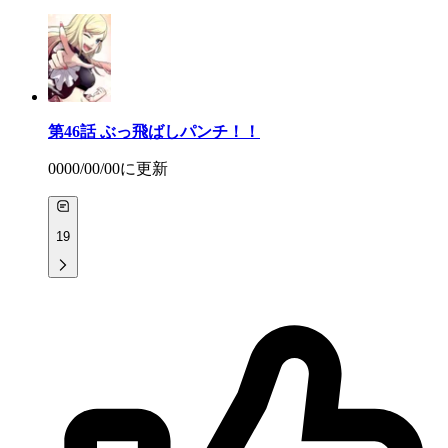
第46話
ぶっ飛ばしパンチ！！
0000/00/00
に更新
19