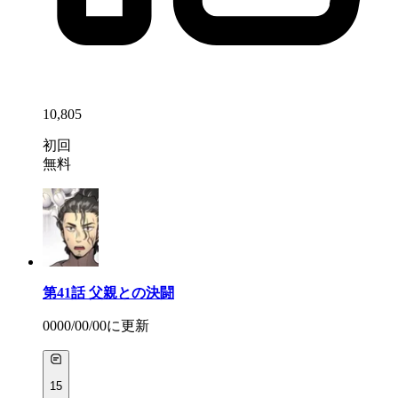
10,805
初回
無料
第41話
父親との決闘
0000/00/00
に更新
15