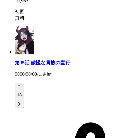
10,963
初回
無料
第35話
傲慢な貴族の蛮行
0000/00/00
に更新
18