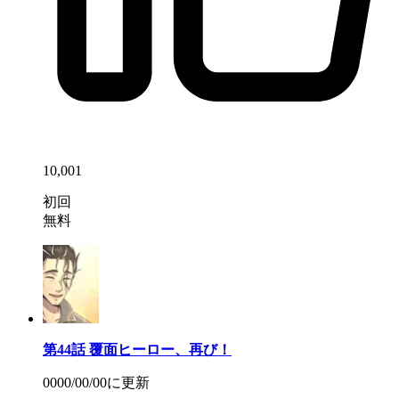
10,001
初回
無料
第44話
覆面ヒーロー、再び！
0000/00/00
に更新