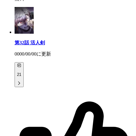
第32話
活人剣
0000/00/00
に更新
21