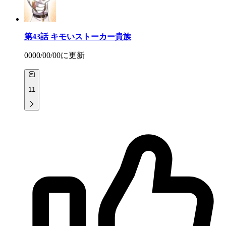
第43話
キモいストーカー貴族
0000/00/00
に更新
11