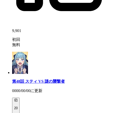
9,901
初回
無料
第48話
スティ VS 謎の襲撃者
0000/00/00
に更新
20