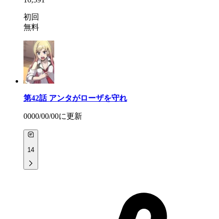
初回
無料
第42話
アンタがローザを守れ
0000/00/00
に更新
14