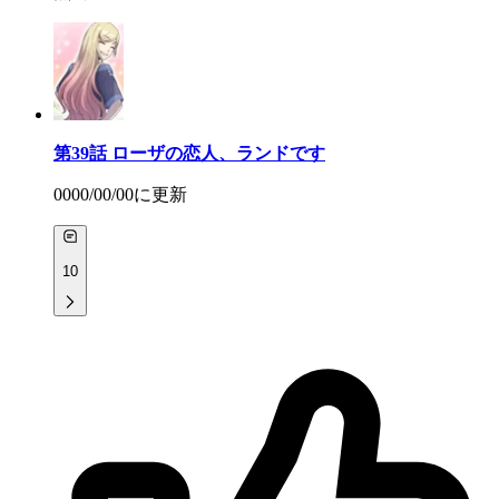
第39話
ローザの恋人、ランドです
0000/00/00
に更新
10