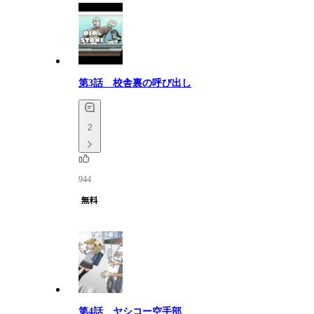
第3話 校舎裏の呼び出し
2
944
第4話 ヤシコー空手部