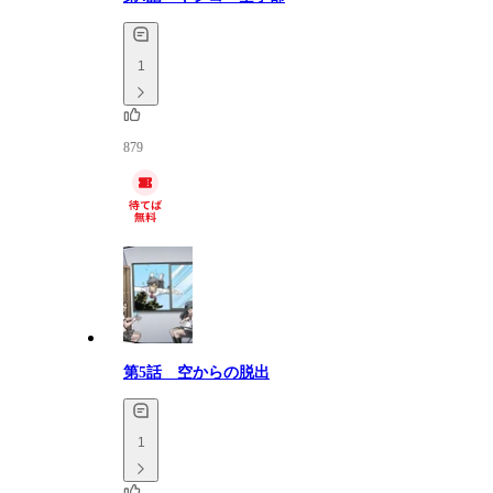
1
879
第5話 空からの脱出
1