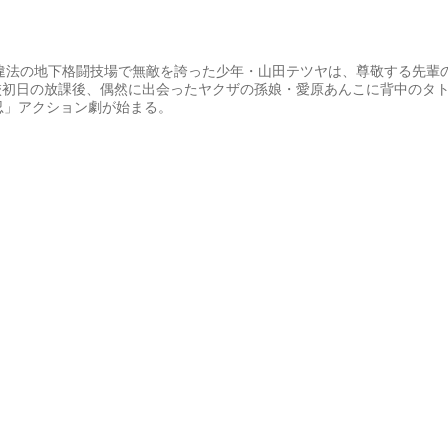
違法の地下格闘技場で無敵を誇った少年・山田テツヤは、尊敬する先輩
校初日の放課後、偶然に出会ったヤクザの孫娘・愛原あんこに背中のタ
け忍」アクション劇が始まる。