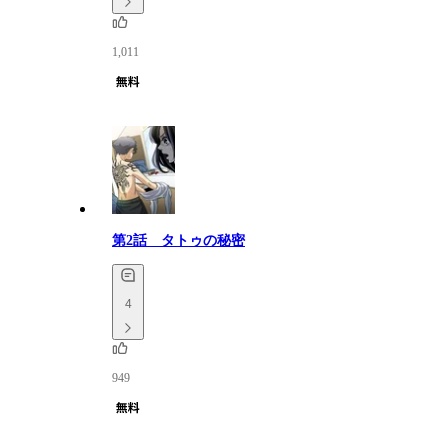
1,011
第2話 タトゥの秘密
4
949