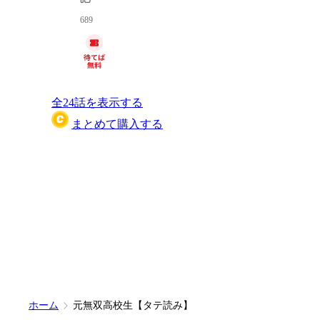
689
全
24
話を表示する
まとめて購入する
ホーム
元無双高校生【タテ読み】