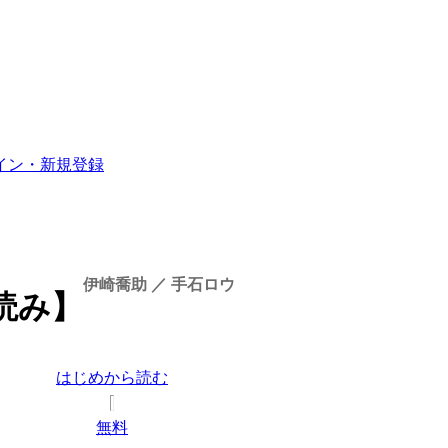
イン・新規登録
伊崎喬助
／
手石ロウ
読み】
はじめから読む
無料