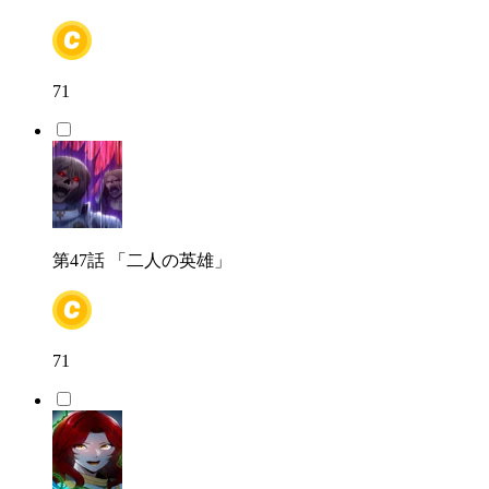
71
第47話
「二人の英雄」
71