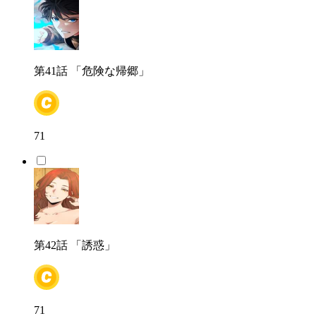
第41話
「危険な帰郷」
71
第42話
「誘惑」
71