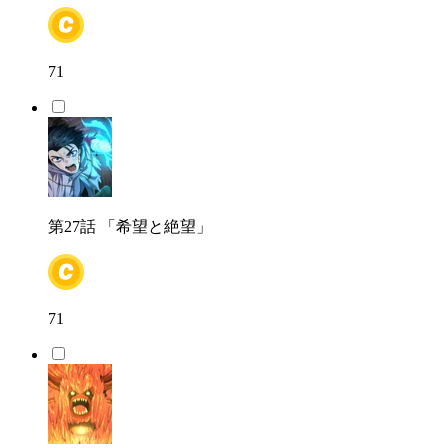
71
第27話
「希望と絶望」
71