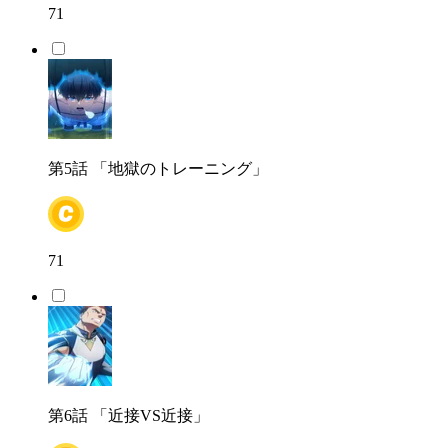
71
第5話
「地獄のトレーニング」
71
第6話
「近接VS近接」