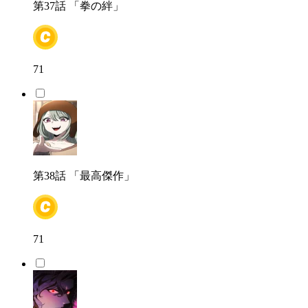
第37話
「拳の絆」
71
第38話
「最高傑作」
71