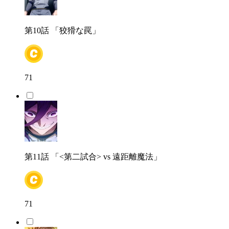
第10話
「狡猾な罠」
71
第11話
「<第二試合> vs 遠距離魔法」
71