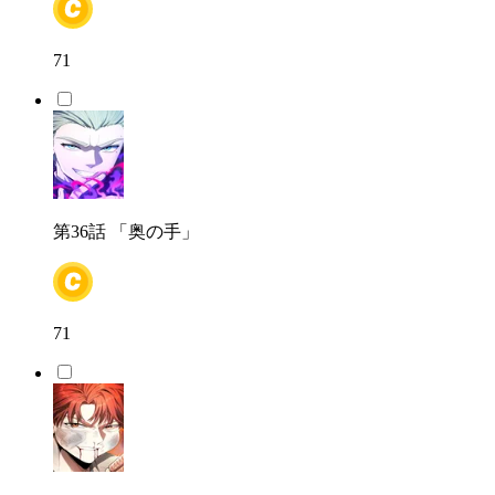
71
第36話
「奥の手」
71