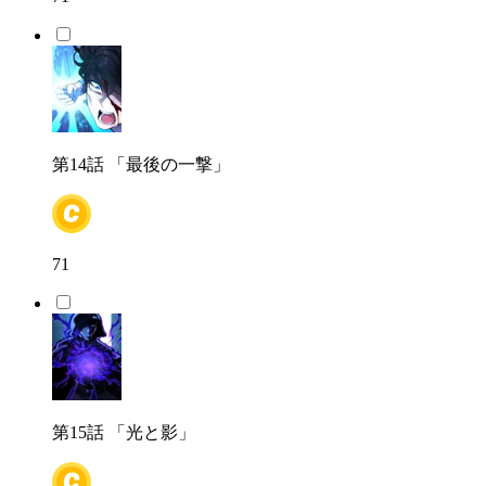
第14話
「最後の一撃」
71
第15話
「光と影」