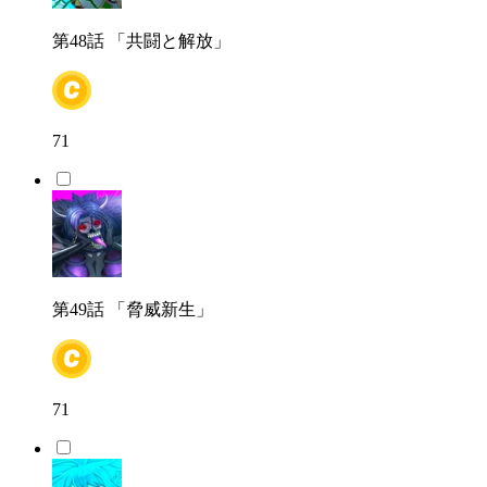
第48話
「共闘と解放」
71
第49話
「脅威新生」
71