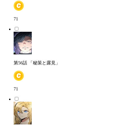
71
第56話
「秘策と露見」
71