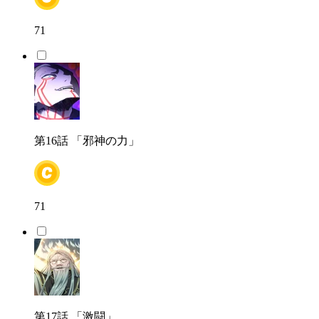
71
第16話
「邪神の力」
71
第17話
「激闘」