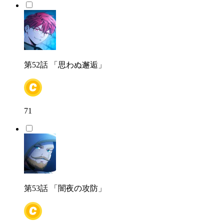
第52話
「思わぬ邂逅」
71
第53話
「闇夜の攻防」