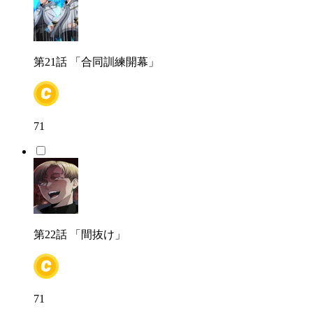
第21話
「合同訓練開幕」
71
第22話
「間抜け」
71