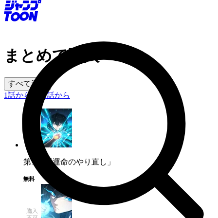
まとめて購入
すべて選択
1話から
最新話から
第1話
「運命のやり直し」