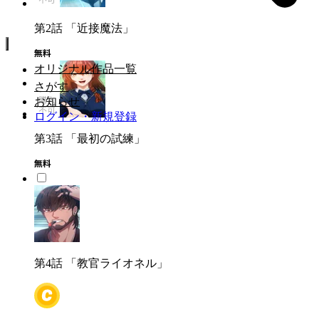
第2話
「近接魔法」
オリジナル作品一覧
さがす
お知らせ
ログイン・新規登録
第3話
「最初の試練」
第4話
「教官ライオネル」