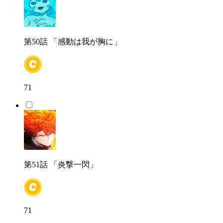
第50話
「感動は我が胸に」
71
第51話
「炎撃一閃」
71