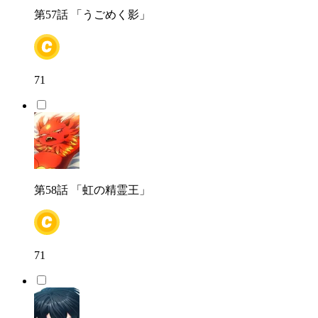
第57話
「うごめく影」
71
第58話
「虹の精霊王」
71