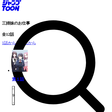
三姉妹のお仕事
全
12
話
1話から
最新話から
第１話
9