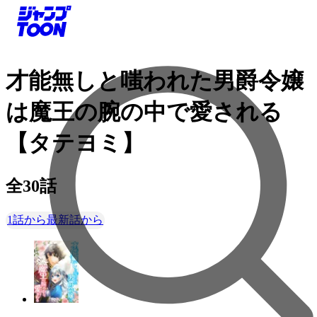
才能無しと嗤われた男爵令嬢
は魔王の腕の中で愛される
【タテヨミ】
全
30
話
1話から
最新話から