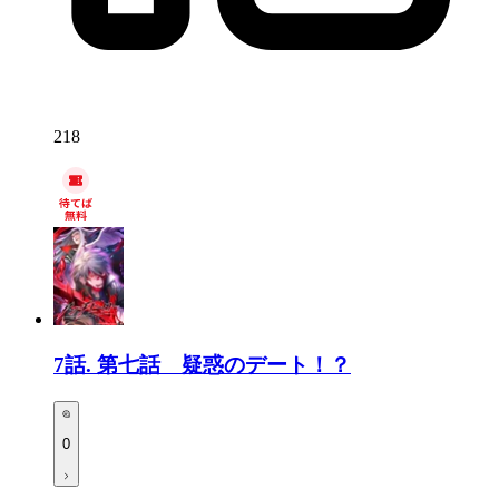
218
7話.
第七話 疑惑のデート！？
0