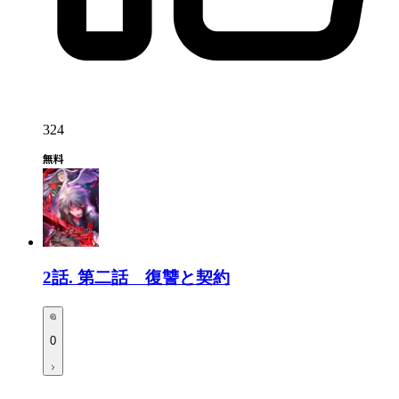
324
2話.
第二話 復讐と契約
0