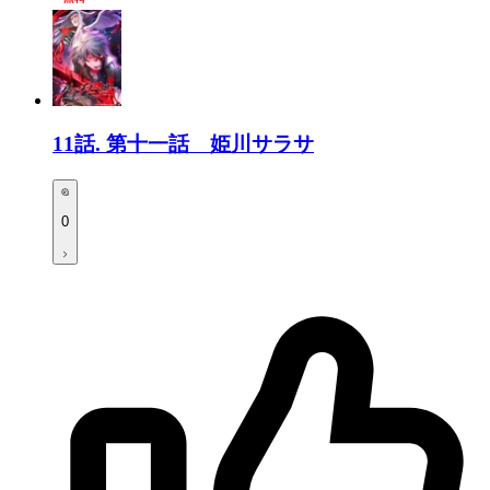
11話.
第十一話 姫川サラサ
0