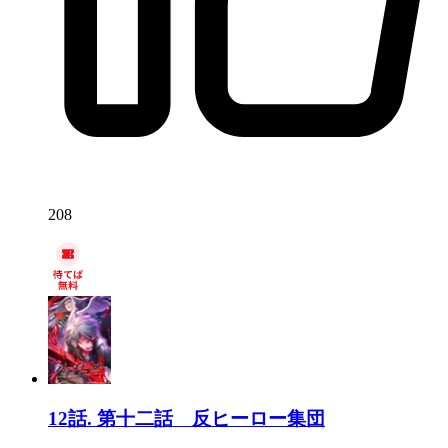
208
12話.
第十二話 反ヒーロー集団