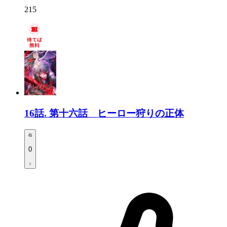
215
16話.
第十六話 ヒーロー狩りの正体
0