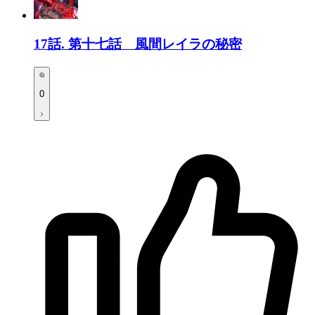
17話.
第十七話 風間レイラの秘密
0