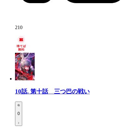
210
10話.
第十話 三つ巴の戦い
0