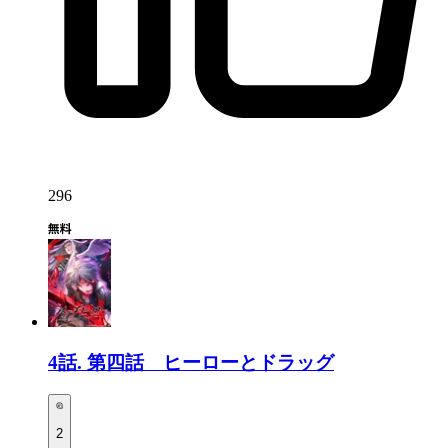
296
4話.
第四話 ヒーローとドラッグ
2