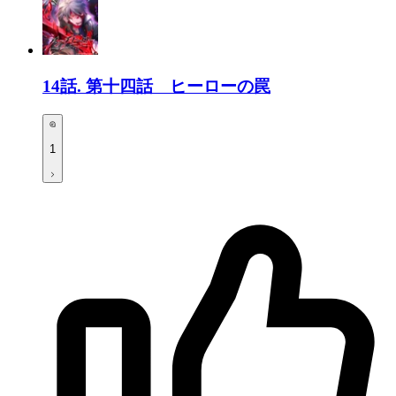
14話.
第十四話 ヒーローの罠
1