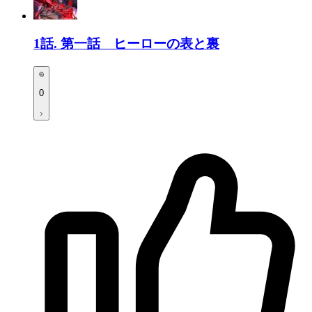
1話.
第一話 ヒーローの表と裏
0