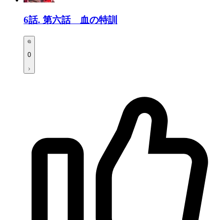
6話.
第六話 血の特訓
0