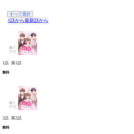
すべて選択
1話から
最新話から
1話.
第1話
2話.
第2話