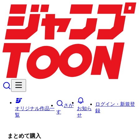
ログイン・新規登
さが
オリジナル作品一
お知ら
録
す
覧
せ
まとめて購入