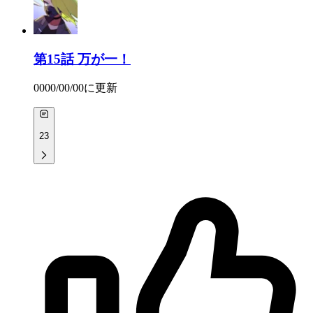
第15話
万が一！
0000/00/00
に更新
23