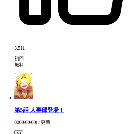
3,511
初回
無料
第5話
人事部登場！
0000/00/00
に更新