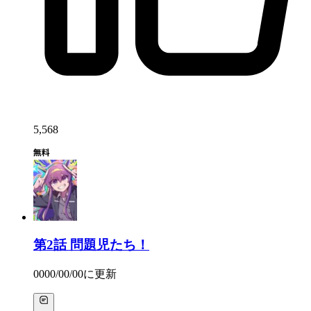
5,568
第2話
問題児たち！
0000/00/00
に更新