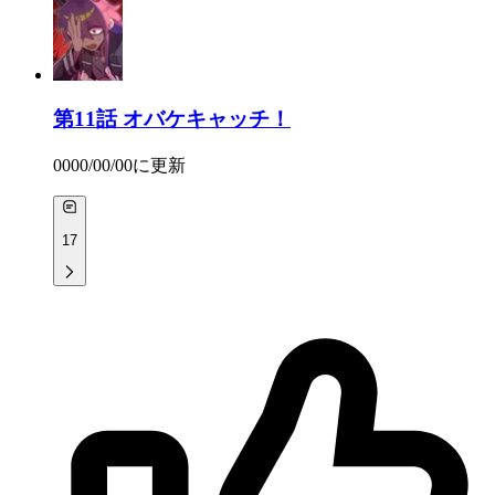
第11話
オバケキャッチ！
0000/00/00
に更新
17