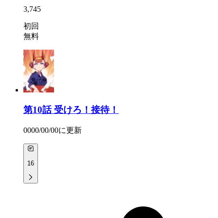
3,745
初回
無料
第10話
受けろ！接待！
0000/00/00
に更新
16