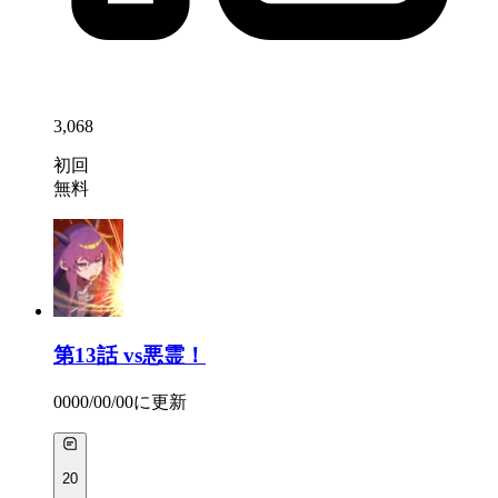
3,068
初回
無料
第13話
vs悪霊！
0000/00/00
に更新
20