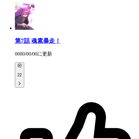
第7話
魂素暴走！
0000/00/00
に更新
22