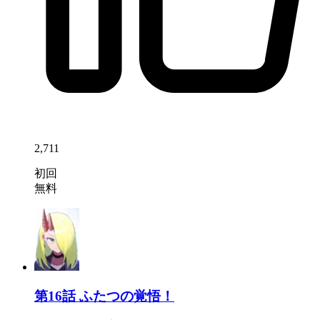
2,711
初回
無料
第16話
ふたつの覚悟！