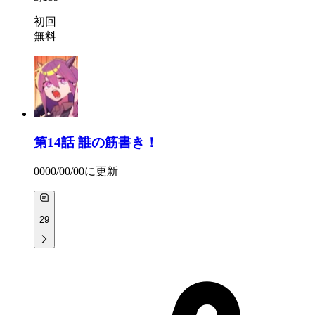
初回
無料
第14話
誰の筋書き！
0000/00/00
に更新
29