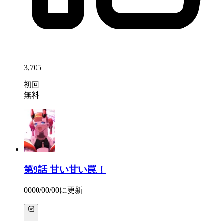
3,705
初回
無料
第9話
甘い甘い罠！
0000/00/00
に更新