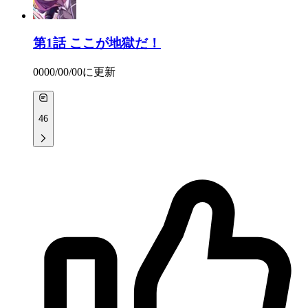
第1話
ここが地獄だ！
0000/00/00
に更新
46