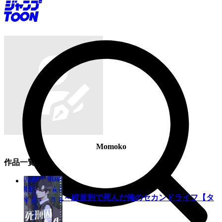
Momoko
作品一覧
完
死刑囚転生～絞首刑で死んだ俺のセカンドライフ【タ
テヨミ】