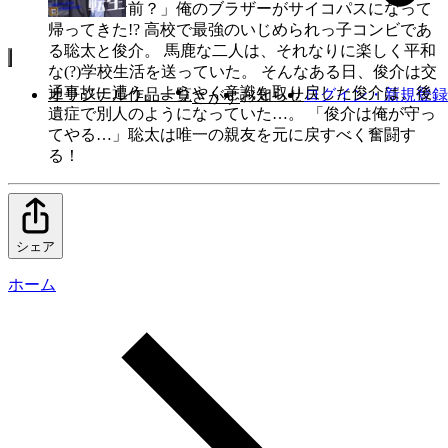
「…誰だお前？」俺のブラザーがサイコパスになって
帰ってきた!? 高校で最強のいじめられっ子コンビであ
る聡太と俊介。 馬鹿な二人は、それなりに楽しく平和
な(?)学校生活を送っていた。 そんなある日、俊介は交
通事故に遭う。ようやく意識を取り戻した俊介は、後
オリジナル作品一覧
お知らせ
ログイン・新規登録
さがす
遺症で別人のようになっていた…。 「俊介は俺が守っ
てやる…」聡太は唯一の親友を元に戻すべく奮闘す
る！
シェア
ホーム