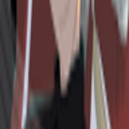
シェア
ホーム