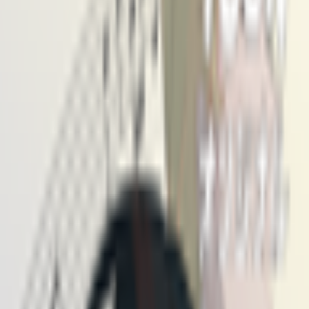
オリジナル作品一覧