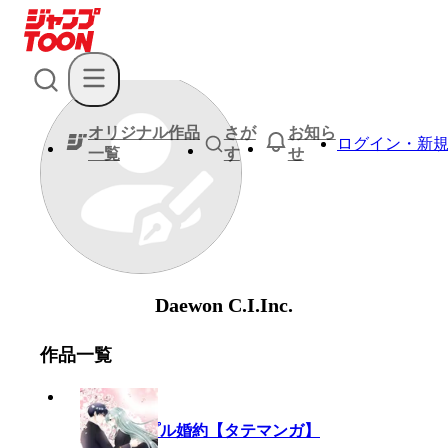
オリジナル作品
さが
お知ら
ログイン・新
一覧
す
せ
Daewon C.I.Inc.
作品一覧
完
ケンカップル婚約【タテマンガ】