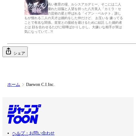
ロエル皇国の名高い教育の場、ルシスアカデミー、そこには二人
の天才がいた。優れた頭脳と人望を持った八方美人「カミラ・セ
シル」とロエルの芸術の星と呼ばれる「イアン・ベルナト」誰し
もが憧れる二人の天才は婚約をした仲だけど、 お互いを 嫌ってる
ことで有名な関係。皇室との接続を避けるために結託 した婚約者
とは 顔を合わせるたびに喧嘩ばかりしかし、大嫌いな相手が実は
気になっていて...?!
シェア
ホーム
Daewon C.I.Inc.
ヘルプ・お問い合わせ