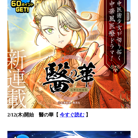
2/12(木)開始 醫の華【
今すぐ読む
】