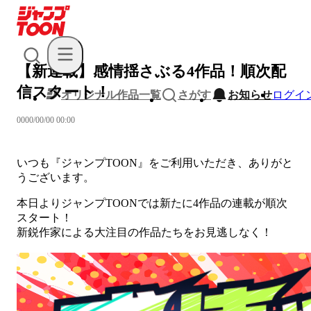
【新連載】感情揺さぶる4作品！順次配
信スタート！
オリジナル作品一覧
さがす
お知らせ
ログイ
0000/00/00 00:00
いつも『ジャンプTOON』をご利用いただき、ありがと
うございます。
本日よりジャンプTOONでは新たに4作品の連載が順次
スタート！
新鋭作家による大注目の作品たちをお見逃しなく！