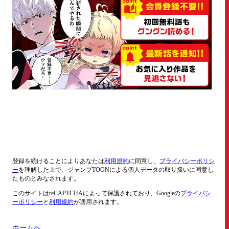
登録
を続けることによりあなたは
利用規約
に同意し、
プライバシーポリシ
ー
を理解した上で、ジャンプTOONによる個人データの取り扱いに同意し
たものとみなされます。
このサイトはreCAPTCHAによって保護されており、Googleの
プライバシ
ーポリシー
と
利用規約
が適用されます。
ホームへ