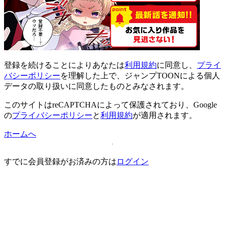
登録
を続けることによりあなたは
利用規約
に同意し、
プライ
バシーポリシー
を理解した上で、ジャンプTOONによる個人
データの取り扱いに同意したものとみなされます。
このサイトはreCAPTCHAによって保護されており、Google
の
プライバシーポリシー
と
利用規約
が適用されます。
ホームへ
すでに会員登録がお済みの方は
ログイン