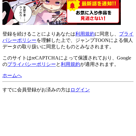
登録
を続けることによりあなたは
利用規約
に同意し、
プライ
バシーポリシー
を理解した上で、ジャンプTOONによる個人
データの取り扱いに同意したものとみなされます。
このサイトはreCAPTCHAによって保護されており、Google
の
プライバシーポリシー
と
利用規約
が適用されます。
ホームへ
すでに会員登録がお済みの方は
ログイン