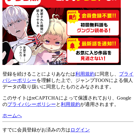
登録
を続けることによりあなたは
利用規約
に同意し、
プライ
バシーポリシー
を理解した上で、ジャンプTOONによる個人
データの取り扱いに同意したものとみなされます。
このサイトはreCAPTCHAによって保護されており、Google
の
プライバシーポリシー
と
利用規約
が適用されます。
ホームへ
すでに会員登録がお済みの方は
ログイン