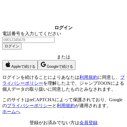
ログイン
電話番号を入力してください
ログイン
または
Appleで続ける
Googleで続ける
ログイン
を続けることによりあなたは
利用規約
に同意し、
プ
ライバシーポリシー
を理解した上で、ジャンプTOONによる
個人データの取り扱いに同意したものとみなされます。
このサイトはreCAPTCHAによって保護されており、Google
の
プライバシーポリシー
と
利用規約
が適用されます。
ホームへ
登録がお済みでない方は
会員登録