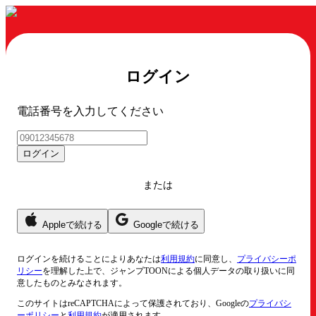
ログイン
電話番号を入力してください
ログイン
または
Appleで続ける
Googleで続ける
ログイン
を続けることによりあなたは
利用規約
に同意し、
プライバシーポ
リシー
を理解した上で、ジャンプTOONによる個人データの取り扱いに同
意したものとみなされます。
このサイトはreCAPTCHAによって保護されており、Googleの
プライバシ
ーポリシー
と
利用規約
が適用されます。