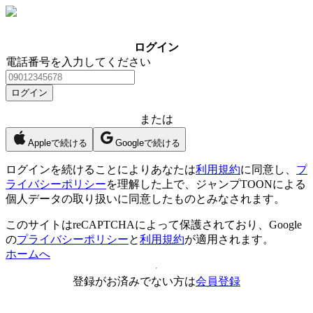
ログイン
電話番号を入力してください
ログイン
または
Appleで続ける
Googleで続ける
ログイン
を続けることによりあなたは
利用規約
に同意し、
プ
ライバシーポリシー
を理解した上で、ジャンプTOONによる
個人データの取り扱いに同意したものとみなされます。
このサイトはreCAPTCHAによって保護されており、Google
の
プライバシーポリシー
と
利用規約
が適用されます。
ホームへ
登録がお済みでない方は
会員登録