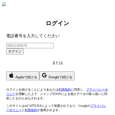
ログイン
電話番号を入力してください
ログイン
または
Appleで続ける
Googleで続ける
ログイン
を続けることによりあなたは
利用規約
に同意し、
プライバシーポ
リシー
を理解した上で、ジャンプTOONによる個人データの取り扱いに同
意したものとみなされます。
このサイトはreCAPTCHAによって保護されており、Googleの
プライバシ
ーポリシー
と
利用規約
が適用されます。