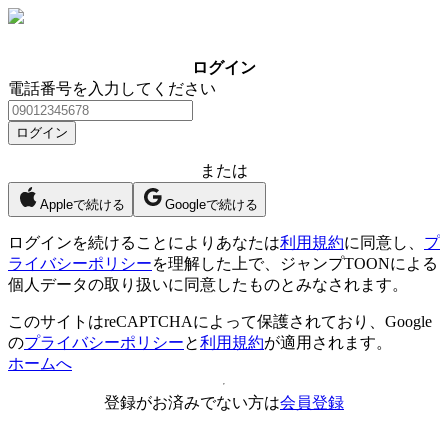
ログイン
電話番号を入力してください
ログイン
または
Appleで続ける
Googleで続ける
ログイン
を続けることによりあなたは
利用規約
に同意し、
プ
ライバシーポリシー
を理解した上で、ジャンプTOONによる
個人データの取り扱いに同意したものとみなされます。
このサイトはreCAPTCHAによって保護されており、Google
の
プライバシーポリシー
と
利用規約
が適用されます。
ホームへ
登録がお済みでない方は
会員登録