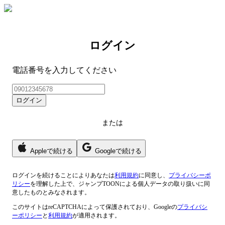
ログイン
電話番号を入力してください
ログイン
または
Appleで続ける
Googleで続ける
ログイン
を続けることによりあなたは
利用規約
に同意し、
プライバシーポ
リシー
を理解した上で、ジャンプTOONによる個人データの取り扱いに同
意したものとみなされます。
このサイトはreCAPTCHAによって保護されており、Googleの
プライバシ
ーポリシー
と
利用規約
が適用されます。