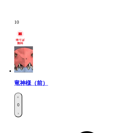
10
竜神様（前）
0