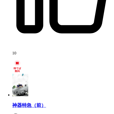
10
神器特急（前）