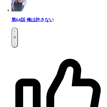
第64話
俺は許さない
0