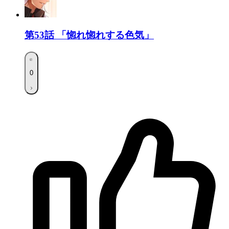
第53話
「惚れ惚れする色気」
0