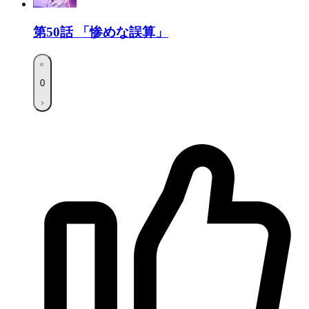
第50話
「惨めな誤算」
0