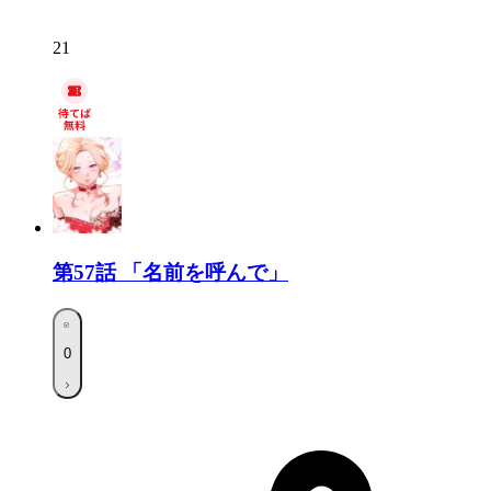
21
第57話
「名前を呼んで」
0