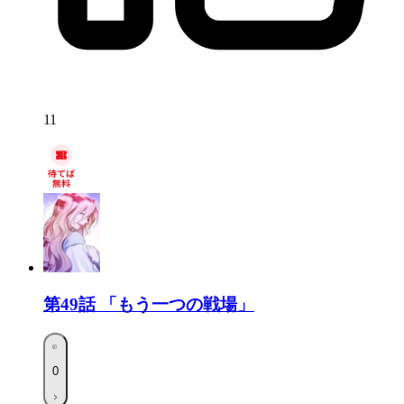
11
第49話
「もう一つの戦場」
0