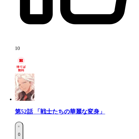
10
第52話
「戦士たちの華麗な変身」
0