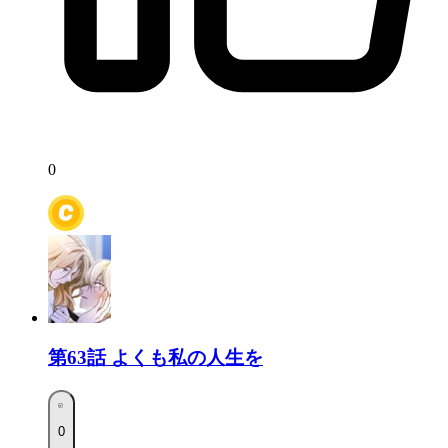
0
第63話
よくも私の人生を
0