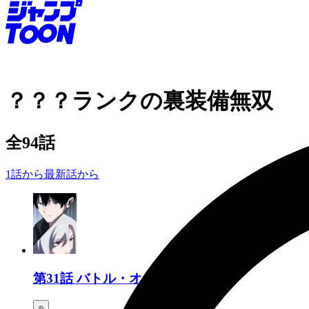
？？？ランクの裏装備無双
全
94
話
1話から
最新話から
第31話
バトル・オリンピア②