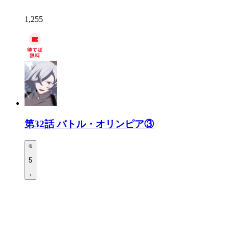
1,255
第32話
バトル・オリンピア③
5