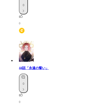
0
0
44話「永遠の誓い」
0
0