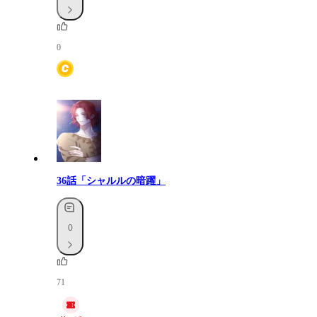
0
36話「シャルルの暗躍」
0
71