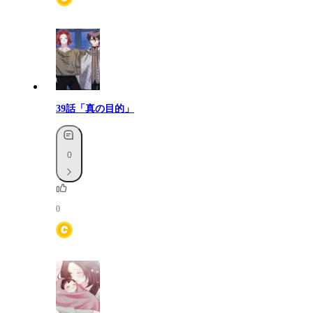
39話「真の目的」
0
0