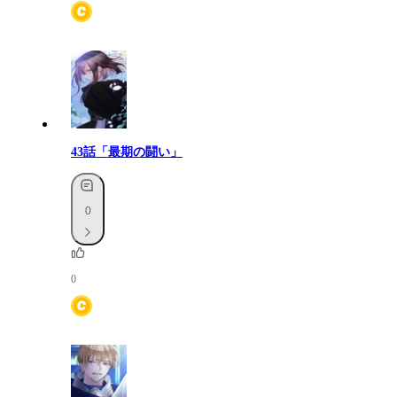
43話「最期の闘い」
0
0