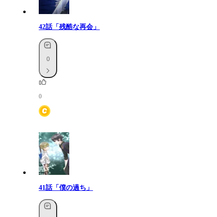
42話「残酷な再会」
0
0
41話「僕の過ち」