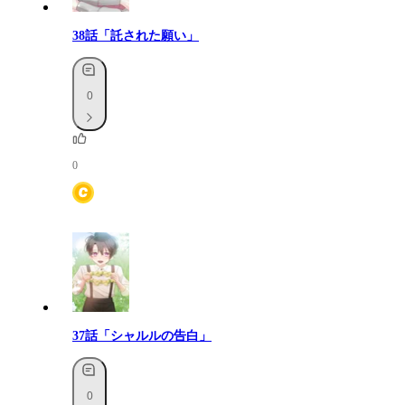
38話「託された願い」
0
0
37話「シャルルの告白」
0