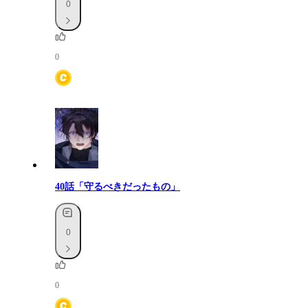
0
0
40話「守るべきだったもの」
0
0