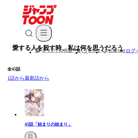
愛する人を殺す時、私は何を思うだろう
ログ
オリジナル作品一覧
さがす
お知らせ
全
45
話
1話から
最新話から
45話「始まりの始まり」