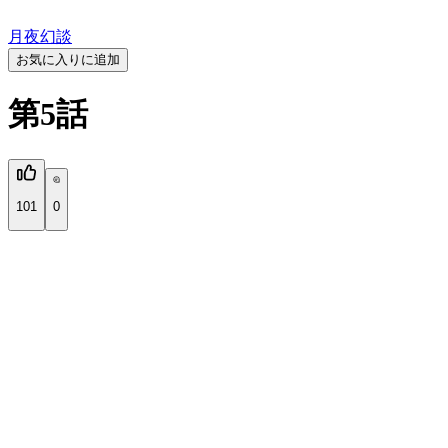
月夜幻談
お気に入りに追加
第5話
101
0