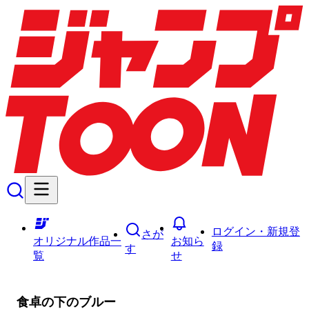
ログイン・新規登
さが
オリジナル作品一
お知ら
録
す
覧
せ
食卓の下のブルー