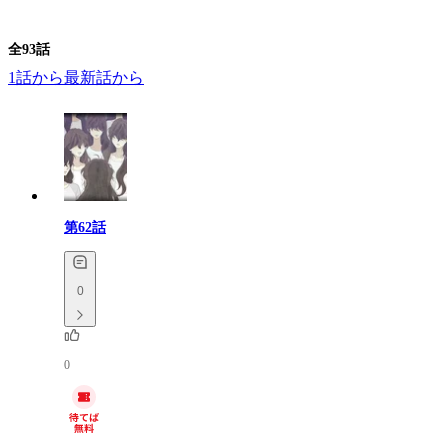
全
93
話
1話から
最新話から
第62話
0
0