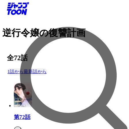
逆行令嬢の復讐計画
全
72
話
1話から
最新話から
第72話