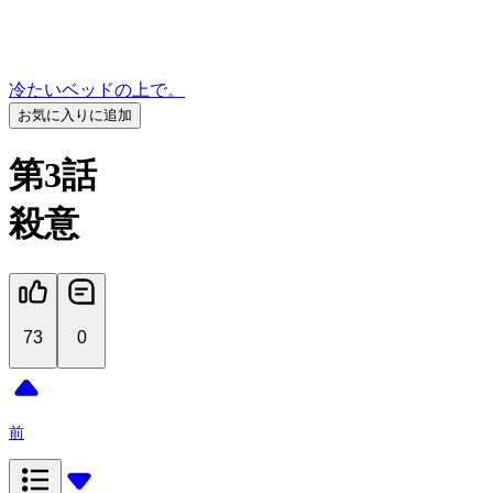
冷たいベッドの上で。
お気に入りに追加
第3話
殺意
73
0
前