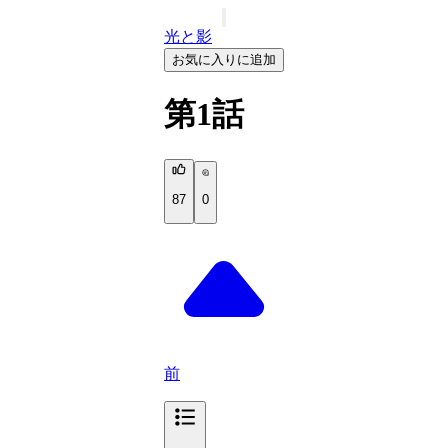
光と影
お気に入りに追加
第1話
87
0
前