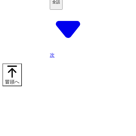
全話
次
冒頭へ