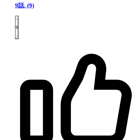
9話.
(9)
9