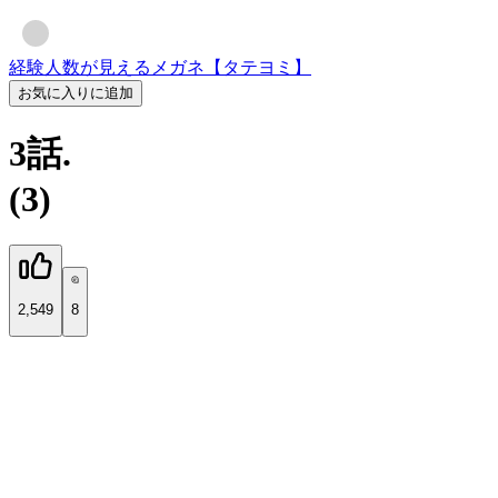
経験人数が見えるメガネ【タテヨミ】
お気に入りに追加
3話.
(3)
2,549
8