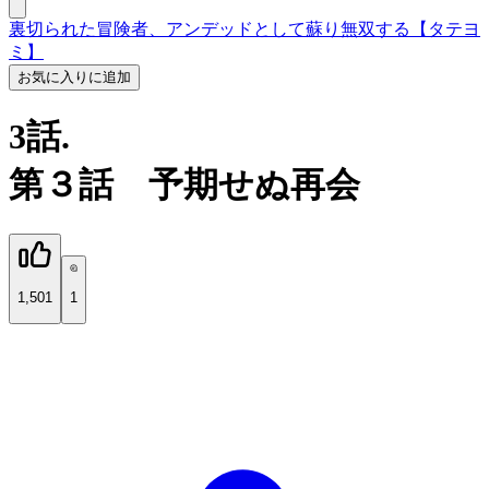
裏切られた冒険者、アンデッドとして蘇り無双する【タテヨ
ミ】
お気に入りに追加
3話.
第３話 予期せぬ再会
1,501
1