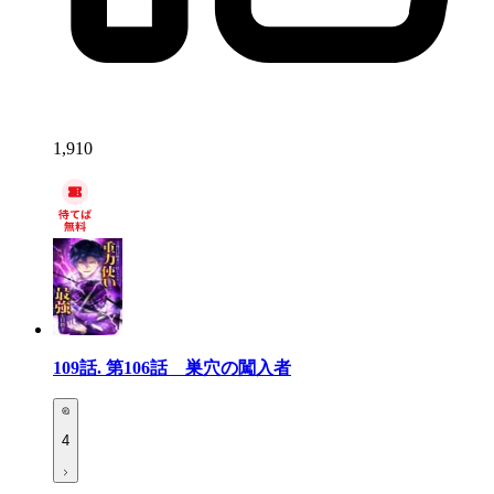
1,910
109話.
第106話 巣穴の闖入者
4