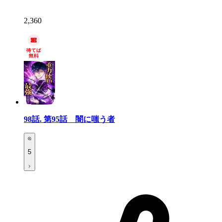
2,360
98話.
第95話 闇に嗤う者
5