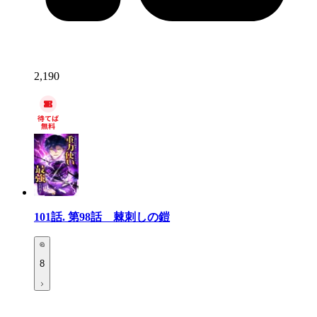
2,190
101話.
第98話 棘刺しの鎧
8