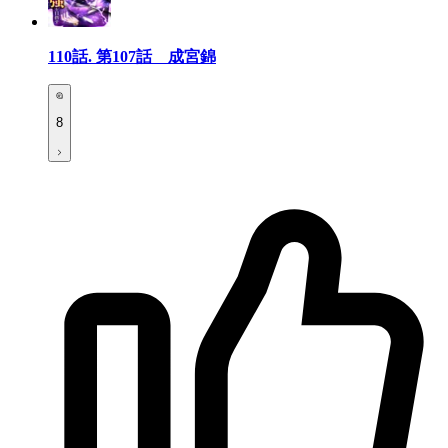
110話.
第107話 成宮錦
8