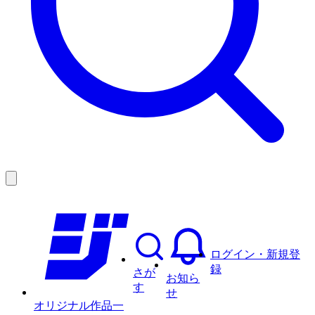
ログイン・新規登
録
さが
お知ら
す
せ
オリジナル作品一