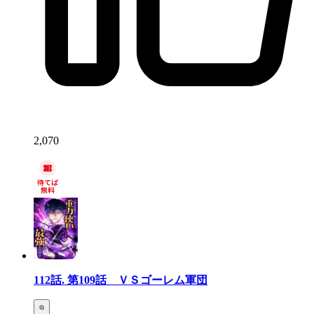
2,070
112話.
第109話 ＶＳゴーレム軍団