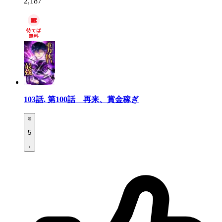
2,187
103話.
第100話 再来、賞金稼ぎ
5