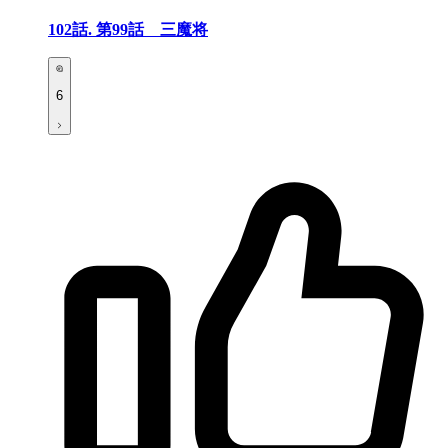
102話.
第99話 三魔将
6