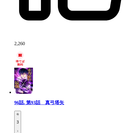
2,260
96話.
第93話 真弓塔矢
3