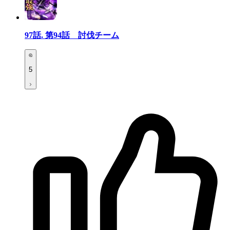
97話.
第94話 討伐チーム
5