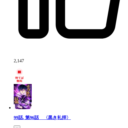
2,147
99話.
第96話 〈黒き礼拝〉