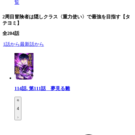
覧
2周目冒険者は隠しクラス〈重力使い〉で最強を目指す【タ
テヨミ】
全
204
話
1話から
最新話から
114話.
第111話 夢見る雛
4