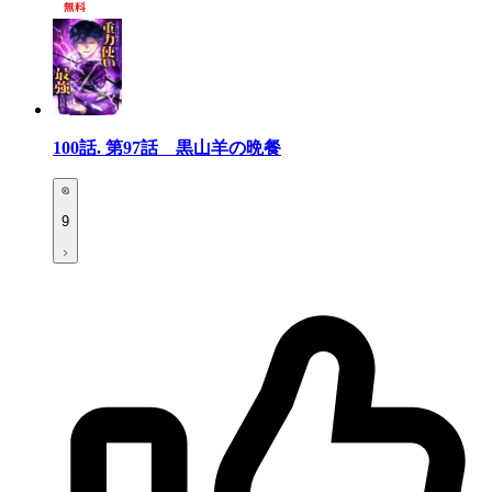
100話.
第97話 黒山羊の晩餐
9