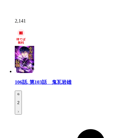
2,141
106話.
第103話 鬼瓦岩雄
2