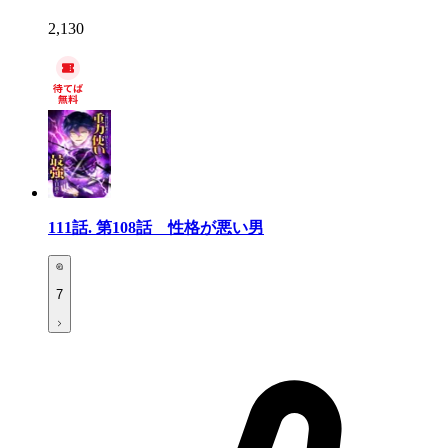
2,130
111話.
第108話 性格が悪い男
7