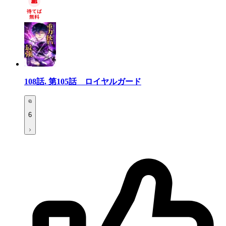
108話.
第105話 ロイヤルガード
6