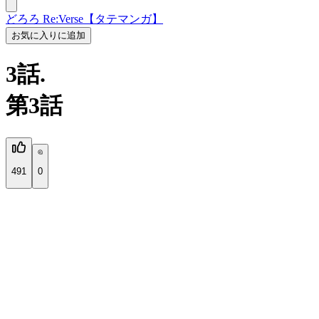
どろろ Re:Verse【タテマンガ】
お気に入りに追加
3話.
第3話
491
0