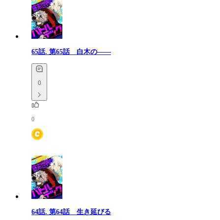
65話.
第65話 白木の――
0
0
64話.
第64話 生き延びる