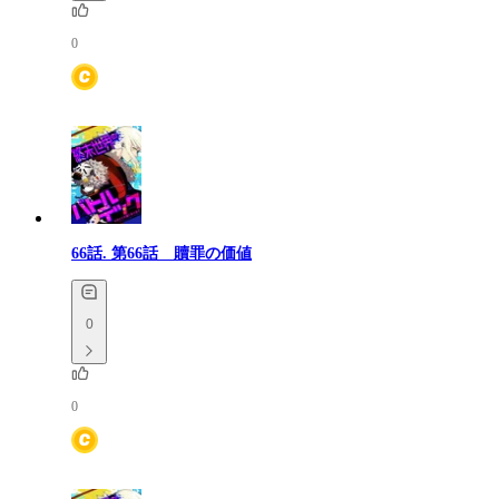
0
66話.
第66話 贖罪の価値
0
0