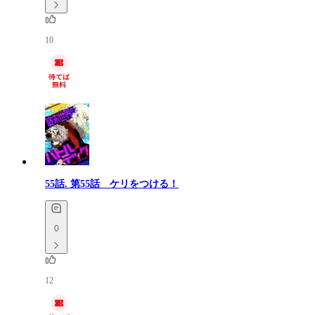
10
55話.
第55話 ケリをつける！
0
12