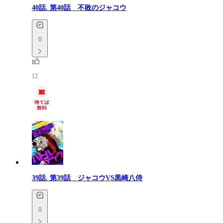
40話.
第40話 不敗のジャコウ
0
12
39話.
第39話 ジャコウVS黒崎八侍
0