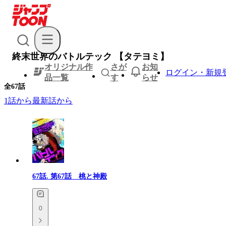
終末世界のバトルテック 【タテヨミ】
オリジナル作
さが
お知
ログイン・新規
品一覧
す
らせ
全
67
話
1話から
最新話から
67話.
第67話 桃と神殿
0