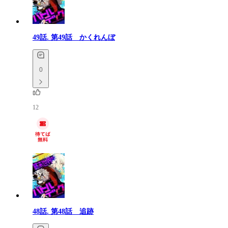
49話.
第49話 かくれんぼ
0
12
48話.
第48話 追跡