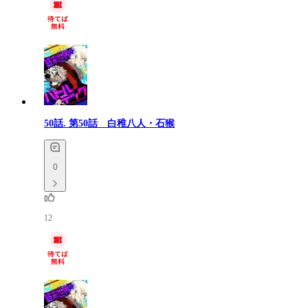
50話.
第50話 白稚八人・石猴
0
12