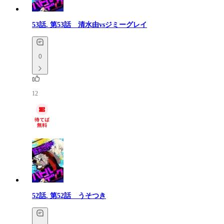
53話.
第53話 清水由vsジミーグレイ
0
12
52話.
第52話 うそつき