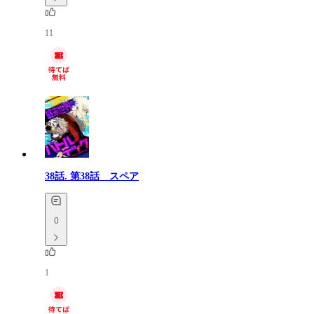
11
38話.
第38話 スペア
0
1