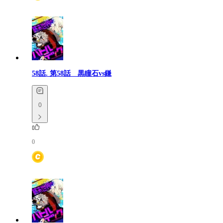
58話.
第58話 黒瞳石vs鎌
0
0