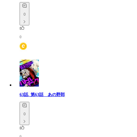
0
0
63話.
第63話 あの野郎
0
0