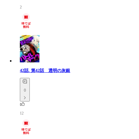
2
42話.
第42話 透明の灰銀
0
12