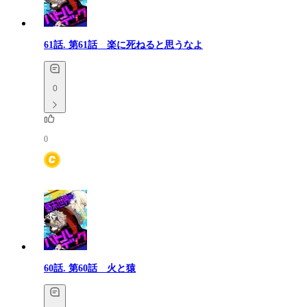
61話.
第61話 楽に死ねると思うなよ
0
0
60話.
第60話 火と猿