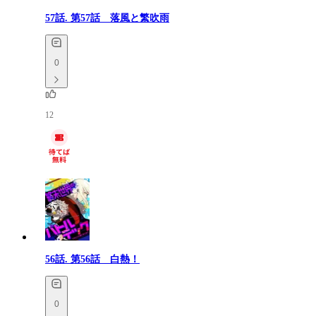
57話.
第57話 落風と繁吹雨
0
12
56話.
第56話 白熱！
0