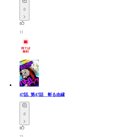
0
11
47話.
第47話 斬る由縁
0
22