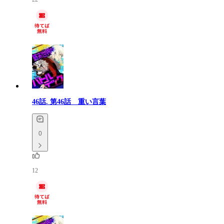
46話.
第46話 重い言葉
0
12