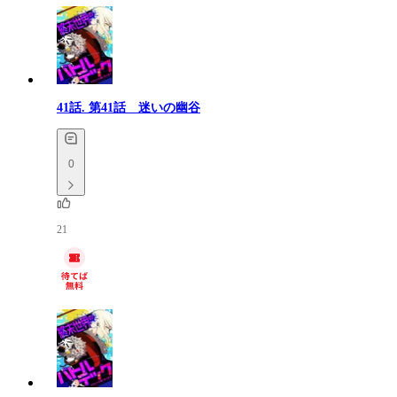
41話.
第41話 迷いの幽谷
0
21