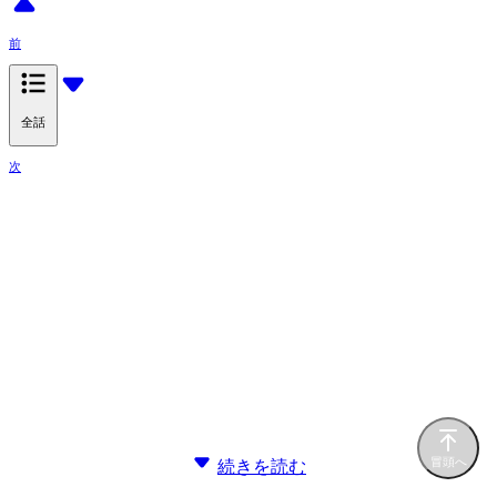
前
全話
次
冒頭へ
続きを読む