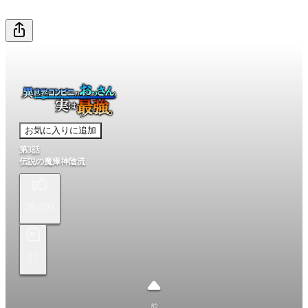
お気に入りに追加
第3話
伝説の魔瘴神陰流
25,202
27
前